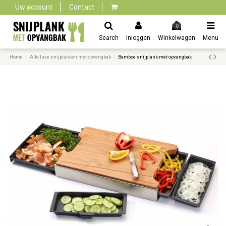
Uw account
Contact
0
Search
Inloggen
Winkelwagen
Menu
Home
Alle luxe snijplanken met opvangbak
Bamboe snijplank met opvangbak