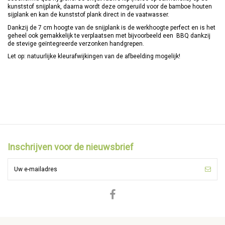
kunststof snijplank, daarna wordt deze omgeruild voor de bamboe houten
sijplank en kan de kunststof plank direct in de vaatwasser.
Dankzij de 7 cm hoogte van de snijplank is de werkhoogte perfect en is het
geheel ook gemakkelijk te verplaatsen met bijvoorbeeld een BBQ dankzij
de stevige geïntegreerde verzonken handgrepen.
Let op: natuurlijke kleurafwijkingen van de afbeelding mogelijk!
Materiaal
Bamboe
Afmeting
46 x 30 x 7 cm
Gewicht
4,8 kg
Vaatwasmachinebestendig
Nee
Antislipvoetjes
Ja
Inschrijven voor de nieuwsbrief
Aantal opvangbakjes
4 (3 kleine, 1 grote)
Hoogwaardige
Ja
geschenkverpakkingen
Gratis onderhoudsolie
Ja