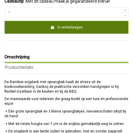
Cadeautip
: Met dit cadeau maak je gegarandeerd indruk!
In winkelwagen
Omschrijving
Productdetails
De Bamboe snijplank met opvangbak haalt de stress uit de
kookvoorbereiding. Dankzij de praktische verzonken handgrepen is hij
flexibel inzetbaar in de keuken en bij de BBQ.
De meerwaarde voor iedereen die graag kookt op een luxe en professionele
wijze:
+ Één grote opvangbak en 3 kleine opvangbakjes /serveerschalen altijd bij
de hand
+ Met de totale hoogte van 7 cm is de snijbox gemakkelijk weg te zetten
+ De snijplank is aan beide zijden te gebruiken, met en zonder sapgroef