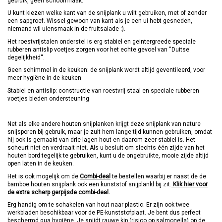
gebruik, geen schoonmaak.
U kunt kiezen welke kant van de snijplank u wilt gebruiken, met of zonder
een sapgroef. Wissel gewoon van kant als je een ui hebt gesneden,
niemand wil uiensmaak in de fruitsalade :).
Het roestvrijstalen onderstel is erg stabiel en geintergreede speciale
rubberen antislip voetjes zorgen voor het echte gevoel van ''Duitse
degelijkheid''.
Geen schimmel in de keuken: de snijplank wordt altijd geventileerd, voor
meer hygiëne in de keuken
Stabiel en antislip: constructie van roestvrij staal en speciale rubberen
voetjes bieden ondersteuning
Net als elke andere houten snijplanken krijgt deze snijplank van nature
snijsporen bij gebruik, maar je zult hem lange tijd kunnen gebruiken, omdat
hij ook is gemaakt van drie lagen hout en daarom zeer stabiel is. Het
scheurt niet en verdraait niet. Als u besluit om slechts één zijde van het
houten bord tegelijk te gebruiken, kunt u de ongebruikte, mooie zijde altijd
open laten in de keuken.
Het is ook mogelijk om de
Combi-deal
te bestellen waarbij er naast de de
bamboe houten snijplank ook een kunststof snijplankl bij zit.
Klik hier voor
de extra scherp gerpijsde combi-deal.
Erg handig om te schakelen van hout naar plastic. Er zijn ook twee
werkbladen beschikbaar voor de PE-kunststofplaat. Je bent dus perfect
beschermd qua hygiëne. Je snijdt rauwe kip (risico op salmonella) op de