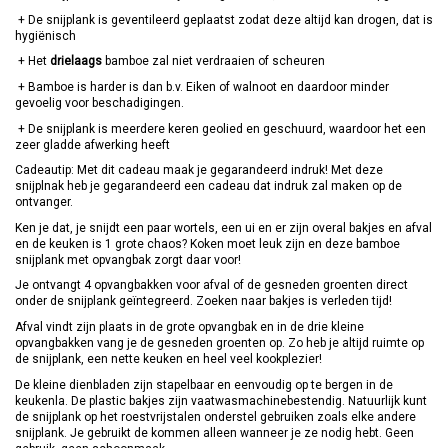
+ De snijplank is geventileerd geplaatst zodat deze altijd kan drogen, dat is
hygiënisch
+ Het
drielaags
bamboe zal niet verdraaien of scheuren
+ Bamboe is harder is dan b.v. Eiken of walnoot en daardoor minder
gevoelig voor beschadigingen.
+ De snijplank is meerdere keren geolied en geschuurd, waardoor het een
zeer gladde afwerking heeft
Cadeautip: Met dit cadeau maak je gegarandeerd indruk! Met deze
snijplnak heb je gegarandeerd een cadeau dat indruk zal maken op de
ontvanger.
Ken je dat, je snijdt een paar wortels, een ui en er zijn overal bakjes en afval
en de keuken is 1 grote chaos? Koken moet leuk zijn en deze bamboe
snijplank met opvangbak zorgt daar voor!
Je ontvangt 4 opvangbakken voor afval of de gesneden groenten direct
onder de snijplank geïntegreerd. Zoeken naar bakjes is verleden tijd!
Afval vindt zijn plaats in de grote opvangbak en in de drie kleine
opvangbakken vang je de gesneden groenten op. Zo heb je altijd ruimte op
de snijplank, een nette keuken en heel veel kookplezier!
De kleine dienbladen zijn stapelbaar en eenvoudig op te bergen in de
keukenla. De plastic bakjes zijn vaatwasmachinebestendig. Natuurlijk kunt
de snijplank op het roestvrijstalen onderstel gebruiken zoals elke andere
snijplank. Je gebruikt de kommen alleen wanneer je ze nodig hebt. Geen